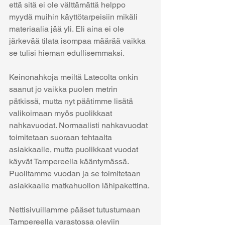
että sitä ei ole välttämättä helppo 
myydä muihin käyttötarpeisiin mikäli 
materiaalia jää yli. Eli aina ei ole 
järkevää tilata isompaa määrää vaikka 
se tulisi hieman edullisemmaksi. 
Keinonahkoja meiltä Latecolta onkin 
saanut jo vaikka puolen metrin 
pätkissä, mutta nyt päätimme lisätä 
valikoimaan myös puolikkaat 
nahkavuodat. Normaalisti nahkavuodat 
toimitetaan suoraan tehtaalta 
asiakkaalle, mutta puolikkaat vuodat 
käyvät Tampereella kääntymässä. 
Puolitamme vuodan ja se toimitetaan 
asiakkaalle matkahuollon lähipakettina. 
Nettisivuillamme pääset tutustumaan 
Tampereella varastossa oleviin 