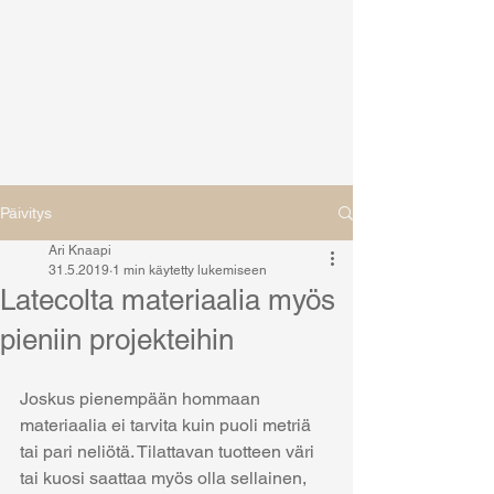
Päivitys
Ari Knaapi
31.5.2019
1 min käytetty lukemiseen
Latecolta materiaalia myös
pieniin projekteihin
Joskus pienempään hommaan 
materiaalia ei tarvita kuin puoli metriä 
tai pari neliötä. Tilattavan tuotteen väri 
tai kuosi saattaa myös olla sellainen, 