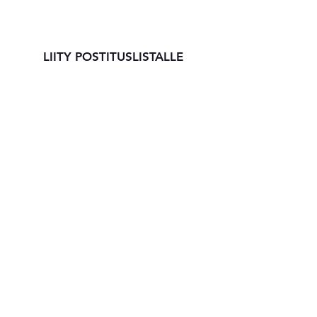
LIITY POSTITUSLISTALLE
Tilaa
Tuotteet
Yhteystiedot
Hinnastot
Uutiset
Ohjeet & Vinkit